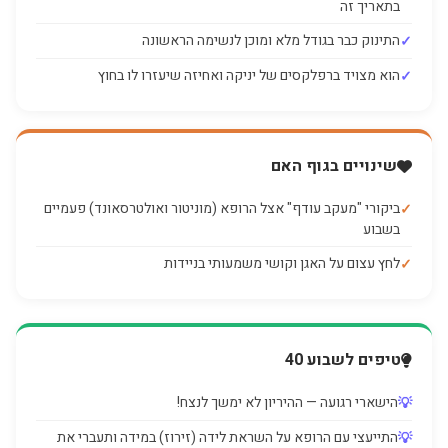
בתאריך זה
התינוק כבר בגודל מלא ומוכן לנשימה הראשונה
הוא מצויד ברפלקסים של יניקה ואחיזה שיעזרו לו בחוץ
שינויים בגוף האם
ביקורי "מעקב עודף" אצל הרופא (מוניטור ואולטרסאונד) פעמיים
בשבוע
לחץ עצום על האגן וקושי משמעותי בניידות
טיפים לשבוע 40
הישארי רגועה — ההיריון לא ימשך לנצח!
התייעצי עם הרופא על השראת לידה (זירוז) במידה ותעברי את