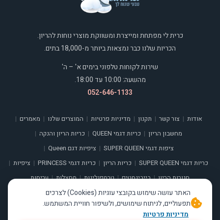
כרית לי מפתחת ומייצרת ומשווקת מוצרי נוחות להריון.
הכריות שלנו כבר נמצאות ביותר מ-18,000 בתים.
שירות לקוחות טלפוני בימים א' – ה'
מהשעה: 10:00 עד 18:00.
052-646-1133
אודות
צור קשר
תקנון
מדיניות פרטיות
המוצרים שלנו
מאמרים
|
|
|
|
|
|
מחשבון הריון
כריות דגמי QUEEN
כריות הריון והנקה
|
|
|
ציפות דגמי SUPER QUEEN
ציפיות דגם Queen
|
|
כריות דגמי SUPER QUEEN
כריות הריון
כריות דגמי PRINCESS
ציפיות
|
|
|
|
חגורות הריון
בייבינסטים
טרמפולינות
מחצלות
עריסות
|
|
|
|
האתר עושה שימוש בקובצי עוגיות (Cookies) לצרכים
תפעוליים, לניתוח שימושים, ולשיפור חוויית המשתמש.
מדיניות פרטיות