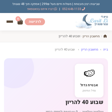
שביעות רצון מובטחת | משלוח חינם מעל 299₪ | אספקה תוך 48 שעות!
052-646-1133
|
דברו איתנו בוואטסאפ
0
לרכישה
מחשבון הריון
שבוע 40 להריון
בית
›
מחשבון הריון
›
שבוע 40 להריון
🍉
אבטיח גדול
גודל התינוק
שבוע 40 להריון
שלישי שלישי · 0 שבועות לסיום הריון