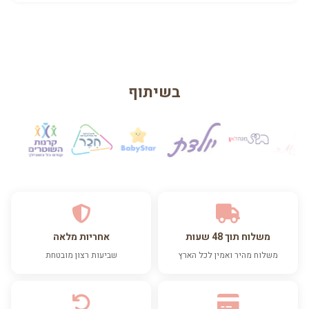
הישארי רגועה — ההיריון לא ימשך לנצח! התייעצי עם הרופא על
השראת לידה (זירוז) במידה ותעברי את שבוע 41
בשיתוף
משלוח תוך 48 שעות
אחריות מלאה
משלוח מהיר ואמין לכל הארץ
שביעות רצון מובטחת