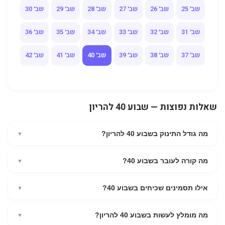
שב׳ 25
שב׳ 26
שב׳ 27
שב׳ 28
שב׳ 29
שב׳ 30
שב׳ 31
שב׳ 32
שב׳ 33
שב׳ 34
שב׳ 35
שב׳ 36
שב׳ 37
שב׳ 38
שב׳ 39
שב׳ 40
שב׳ 41
שב׳ 42
שאלות נפוצות — שבוע 40 להריון
מה גודל התינוק בשבוע 40 להריון?
▼
בשבוע 40 להריון, התינוק בגודל אבטיח גדול. אורך משוער: 51.2 ס"מ.
מה קורה לעובר בשבוע 40?
משקל משוער: 3.5 ק"ג.
▼
תאריך היעד הגיע! אך זכרו שרק כ-5% מהתינוקות נולדים בדיוק
אילו תסמינים שכיחים בשבוע 40?
בתאריך זה התינוק כבר בגודל מלא ומוכן לנשימה הראשונה הוא
▼
מצויד ברפלקסים של יניקה ואחיזה שיעזרו לו בחוץ
ביקורי "מעקב עודף" אצל הרופא (מוניטור ואולטרסאונד) פעמיים
מה מומלץ לעשות בשבוע 40 להריון?
בשבוע לחץ עצום על האגן וקושי משמעותי בניידות
▼