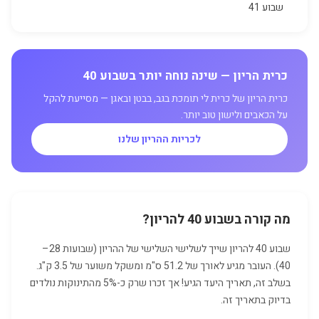
שבוע 41
כרית הריון — שינה נוחה יותר בשבוע 40
כרית הריון של כרית לי תומכת בגב, בבטן ובאגן — מסייעת להקל
על הכאבים ולישון טוב יותר.
לכריות ההריון שלנו
מה קורה בשבוע 40 להריון?
שבוע 40 להריון שייך לשלישי השלישי של ההריון (שבועות 28–
40). העובר מגיע לאורך של 51.2 ס"מ ומשקל משוער של 3.5 ק"ג.
בשלב זה, תאריך היעד הגיע! אך זכרו שרק כ-5% מהתינוקות נולדים
בדיוק בתאריך זה.