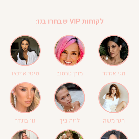
לקוחות VIP שבחרו בנו:
מגי אזרזר
מורן טרסוב
טיטי איינאו
הגר משה
ליזה ביך
נוי בונדר