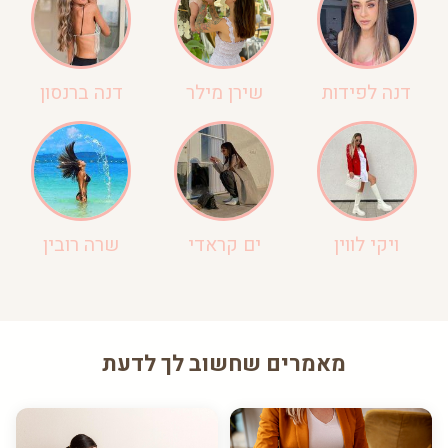
דנה לפידות
שירן מילר
דנה ברנסון
ויקי לווין
ים קראדי
שרה רובין
מאמרים שחשוב לך לדעת