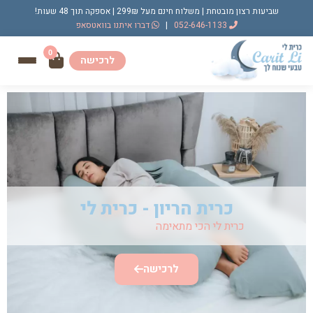
שביעות רצון מובטחת | משלוח חינם מעל 299₪ | אספקה תוך 48 שעות!
052-646-1133
|
דברו איתנו בוואטסאפ
0
לרכישה
כרית הריון - כרית לי
כרית לי הכי מתאימה
לכאבי צוואר
לרכישה