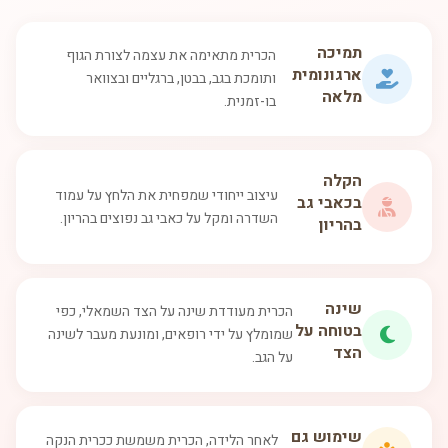
תמיכה
הכרית מתאימה את עצמה לצורת הגוף
ארגונומית
ותומכת בגב, בבטן, ברגליים ובצוואר
מלאה
בו-זמנית.
הקלה
עיצוב ייחודי שמפחית את הלחץ על עמוד
בכאבי גב
השדרה ומקל על כאבי גב נפוצים בהריון.
בהריון
שינה
הכרית מעודדת שינה על הצד השמאלי, כפי
בטוחה על
שמומלץ על ידי רופאים, ומונעת מעבר לשינה
הצד
על הגב.
שימוש גם
לאחר הלידה, הכרית משמשת ככרית הנקה