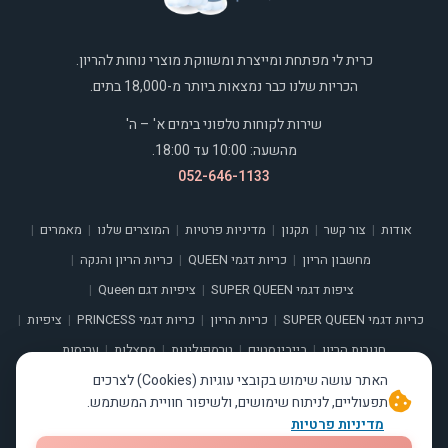
כרית לי מפתחת ומייצרת ומשווקת מוצרי נוחות להריון.
הכריות שלנו כבר נמצאות ביותר מ-18,000 בתים.
שירות לקוחות טלפוני בימים א' – ה'
מהשעה: 10:00 עד 18:00.
052-646-1133
אודות
צור קשר
תקנון
מדיניות פרטיות
המוצרים שלנו
מאמרים
|
|
|
|
|
|
מחשבון הריון
כריות דגמי QUEEN
כריות הריון והנקה
|
|
|
ציפות דגמי SUPER QUEEN
ציפיות דגם Queen
|
|
כריות דגמי SUPER QUEEN
כריות הריון
כריות דגמי PRINCESS
ציפיות
|
|
|
|
חגורות הריון
בייבינסטים
טרמפולינות
מחצלות
עריסות
|
|
|
|
האתר עושה שימוש בקובצי עוגיות (Cookies) לצרכים
תפעוליים, לניתוח שימושים, ולשיפור חוויית המשתמש.
מדיניות פרטיות