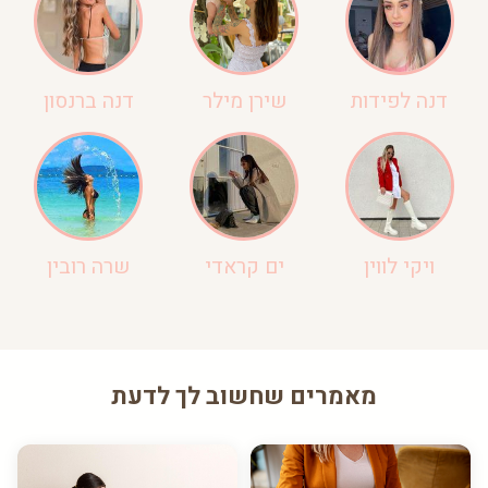
דנה לפידות
שירן מילר
דנה ברנסון
ויקי לווין
ים קראדי
שרה רובין
מאמרים שחשוב לך לדעת