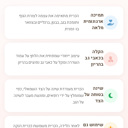
תמיכה
הכרית מתאימה את עצמה לצורת הגוף
ארגונומית
ותומכת בגב, בבטן, ברגליים ובצוואר
מלאה
בו-זמנית.
הקלה
עיצוב ייחודי שמפחית את הלחץ על עמוד
בכאבי גב
השדרה ומקל על כאבי גב נפוצים בהריון.
בהריון
שינה
הכרית מעודדת שינה על הצד השמאלי, כפי
בטוחה על
שמומלץ על ידי רופאים, ומונעת מעבר לשינה
הצד
על הגב.
שימוש גם
לאחר הלידה, הכרית משמשת ככרית הנקה