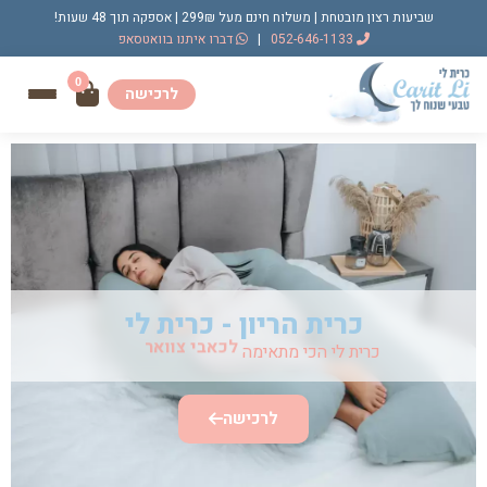
שביעות רצון מובטחת | משלוח חינם מעל 299₪ | אספקה תוך 48 שעות!
052-646-1133
|
דברו איתנו בוואטסאפ
0
לרכישה
כרית הריון - כרית לי
כרית לי הכי מתאימה
לכאבי צוואר
לרכישה