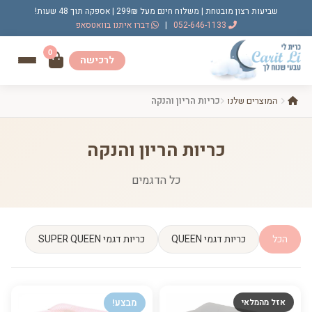
שביעות רצון מובטחת | משלוח חינם מעל 299₪ | אספקה תוך 48 שעות!
052-646-1133
|
דברו איתנו בוואטסאפ
0
לרכישה
המוצרים שלנו
כריות הריון והנקה
כריות הריון והנקה
כל הדגמים
הכל
כריות דגמי QUEEN
כריות דגמי SUPER QUEEN
אזל מהמלאי
מבצע!