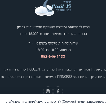
כרית לי מפתחת ומייצרת ומשווקת מוצרי נוחות להריון.
הכריות שלנו כבר נמצאות ביותר מ-18,000 בתים.
שירות לקוחות טלפוני בימים א' – ה'
מהשעה: 10:00 עד 18:00.
052-646-1133
רים שלנו
מאמרים
מחשבון הריון
כריות דגמי QUEEN
כריות הריון והנקה
|
|
|
|
|
כריות הריון
כריות דגמי PRINCESS
ציפיות
חגורות הריון
בייבינסטים
טרמ
|
|
|
|
|
האתר עושה שימוש בקובצי עוגיות (Cookies) לצרכים תפעוליים, לניתוח שימושים, ולשיפור