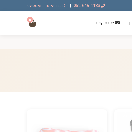
052-646-1133
|
דברו איתנו בוואטסאפ
0
ן
יצירת קשר