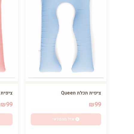
ציפית תכלת Queen
ציפית ורו
₪99
₪99
אזל מהמלאי