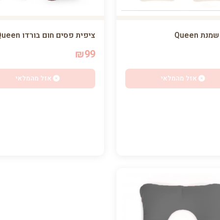
ציפית פסים חום בורדו Queen
נת Queen
₪99
אזל מהמלאי
אזל מהמלאי