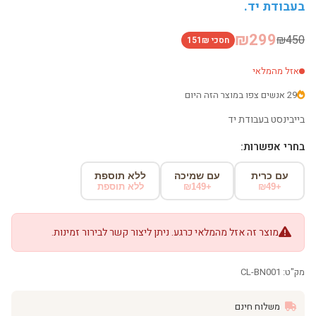
בעבודת יד.
₪299
₪450
חסכי 151₪
אזל מהמלאי
29 אנשים צפו במוצר הזה היום
בייבינסט בעבודת יד
בחרי אפשרות:
עם כרית
עם שמיכה
ללא תוספת
+₪49
+₪149
ללא תוספת
מוצר זה אזל מהמלאי כרגע. ניתן ליצור קשר לבירור זמינות.
מק"ט: CL-BN001
משלוח חינם