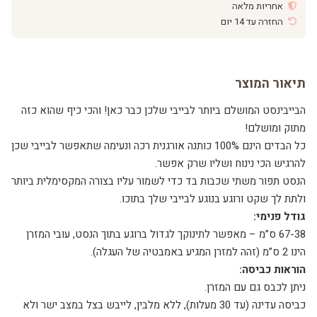
אחריות מלאה
החזרה עד 14 יום
תיאור המוצר
הבייבינסט המושלם ביותר לבייבי שלכן כבר כאן! והכי כיף שהוא כזה
מתוק ומושלם!
כל הבדים הינם 100% כותנה אורגנית רכה ונעימה שתאפשר לבייבי שכן
להרגיש הכי נינוח ושליו שרק אפשר.
הנסט תפור משתי שכבות בד כדי לשמור עליו בצורה המקסימלית ביותר
ולתת לך שקט ורוגע בנוגע לבייבי שלך בתוכו.
גודל פנימי:
67-38 ס”מ – מאפשר לתינוקך לגדול ברוגע בתוך הנסט, עובי המזרן
הינו 2 ס”מ (זהה למזרן המגיע באמבטיה של העגלה).
הוראות כביסה:
ניתן לכבס גם עם המזרן.
כביסה עדינה (עד 30 מעלות), ללא מלבין, לייבש בצל במצב ישר ולא