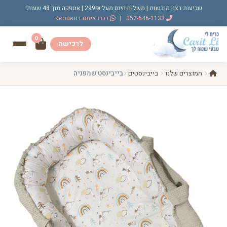
שביעות רצון מובטחת | משלוח חינם מעל 299₪ | אספקה תוך 48 שעות!
052-646-1133
|
דברו איתנו בוואטסאפ
0
לרכישה
המוצרים שלנו
בייבינסטים
בייבינסט שמפניה