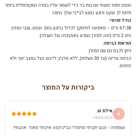
הנסט תפור משתי שכבות בד כדי לשמור עליו בצורה המקסימלית ביותר
ולתת לך שקט ורוגע בנוגע לבייבי שלך בתוכו.
גודל פנימי:
67-38 ס”מ – מאפשר לתינוקך לגדול ברוגע בתוך הנסט, עובי המזרן
הינו 2 ס”מ (זהה למזרן המגיע באמבטיה של העגלה).
הוראות כביסה:
ניתן לכבס גם עם המזרן.
כביסה עדינה (עד 30 מעלות), ללא מלבין, לייבש בצל במצב ישר ולא
לתלות.
ביקורות על המוצר
אילת ש.
א
14/03/2026
שמפניה - צבע יוקרתי ומיוחד! הבייבינסט איכותי מאוד. אהבתי!