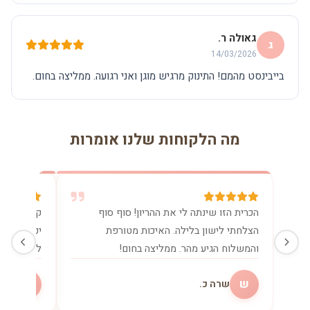
גאולה ר.
ג
14/03/2026
בייבינסט מהמם! התינוק מרגיש מוגן ואני רגועה. ממליצה בחום.
מה הלקוחות שלנו אומרות
הכרית הזו שינתה לי את ההריון! סוף סוף
קניתי את 
הצלחתי לישון בלילה. האיכות מטורפת
יכולה בלע
והמשלוח הגיע מהר. ממליצה בחום!
להנקה. שו
ש
מ
שרה כ.
מיכ