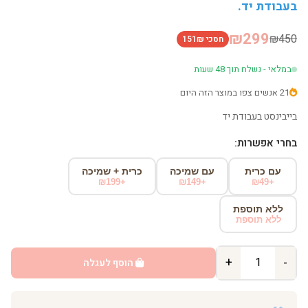
בעבודת יד.
₪299
₪450
חסכי 151₪
במלאי - נשלח תוך 48 שעות
21 אנשים צפו במוצר הזה היום
בייבינסט בעבודת יד
בחרי אפשרות:
עם כרית
עם שמיכה
כרית + שמיכה
+₪199
+₪149
+₪49
ללא תוספת
ללא תוספת
+
-
הוסף לעגלה