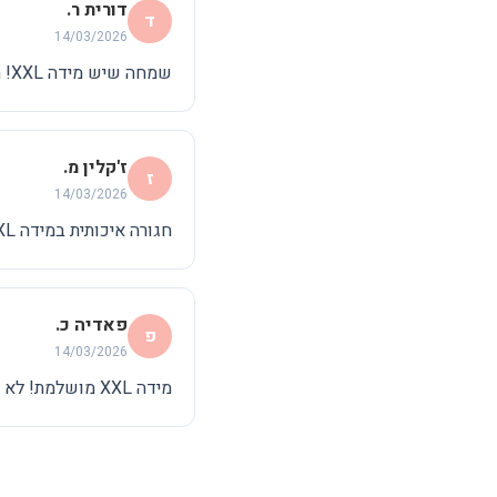
דורית ר.
ד
14/03/2026
שמחה שיש מידה XXL! החגורה נוחה ותומכת מצוין. סוף סוף מוצר שמתאים.
ז'קלין מ.
ז
14/03/2026
חגורה איכותית במידה XXL. תומכת מעולה בבטן ובגב. ממליצה!
פאדיה כ.
פ
14/03/2026
מידה XXL מושלמת! לא לוחצת ועוזרת המון עם כאבי גב.