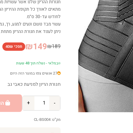
חגורות ההריון שלנו אשר עשויות מר
מתאים לאורך כל תקופת ההיריון 
לחודש עד-30 ס”מ.
עשוי מבד נושם ונעים למגע, רך, גמי
ניתן לענוד את חגורת ההריון מתחת 
₪149
₪189
חסכי 40₪
במלאי - נשלח תוך 48 שעות
27 אנשים צפו במוצר הזה היום
חגורת הריון למניעת כאבי גב
-
+
הו
מק"ט: CL-BS004