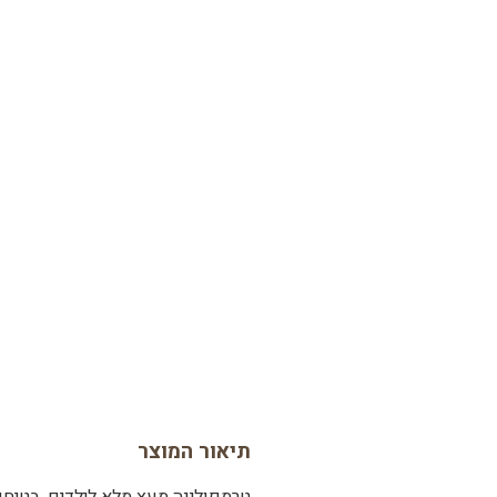
תיאור המוצר
טרמפולינה מעץ מלא לילדים. בטיחות