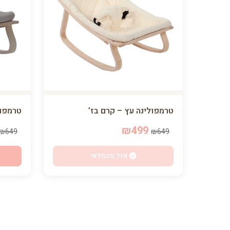
טרמפולינה עץ – קרם בז’
טרמפול
₪499
₪649
₪649
אזל מהמלאי