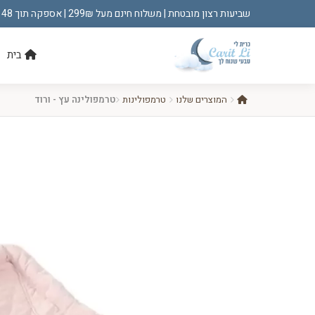
שביעות רצון מובטחת | משלוח חינם מעל 299₪ | אספקה תוך 48 שעות!
בית
המוצרים שלנו
טרמפולינות
טרמפולינה עץ - ורוד