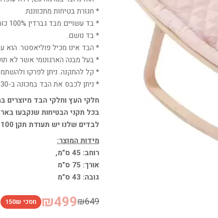
* חגורת בטיחות מתכווננת.
* בד עשויים מבד גברדין 100% כותנה.
* בד נושם.
* הבד אינו מכיל פוליאסטר. הוא עמ
* בעל מבנה הארגונומי אשר לא תופ
* קל להתקנה. ניתן לפרקו ולהשתמש
* ניתן לכבס את הבד במכונה ב-30 מעלות ללא סחיטה בתוכנית עדינה.
חלקי העץ וחלקי הבד מיוצרים ב
בכל תקני הבטיחות שנקבעו בארצנ
לבדים שלנו יש תעודת תקן OEKO-Tex 100.
מידות המוצר:
רוחב: 45 ס”מ,
אורך: 75 ס”מ
גובה: 43 ס”מ
₪499
₪649
חסכי 150₪