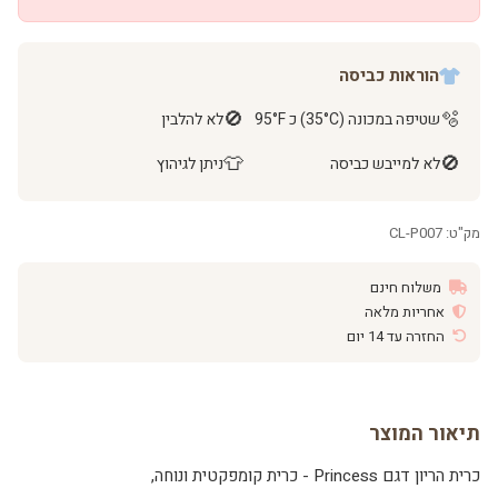
הוראות כביסה
🚫
🫧
שטיפה במכונה (35°C) כ 95°F
לא להלבין
👕
🚫
לא למייבש כביסה
ניתן לגיהוץ
מק"ט: CL-P007
משלוח חינם
אחריות מלאה
החזרה עד 14 יום
תיאור המוצר
כרית הריון דגם Princess - כרית קומפקטית ונוחה,