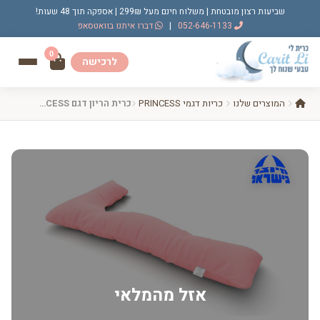
שביעות רצון מובטחת | משלוח חינם מעל 299₪ | אספקה תוך 48 שעות!
052-646-1133
|
דברו איתנו בוואטסאפ
0
לרכישה
המוצרים שלנו
כריות דגמי PRINCESS
כרית הריון דגם PRINCESS ורוד בהיר
אזל מהמלאי