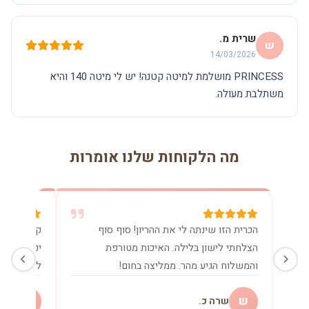
שרית מ.
ש
14/03/2026
PRINCESS מושלמת למיטה קטנה! יש לי מיטה 140 והיא
משתלבת מעולה.
מה הלקוחות שלנו אומרות
הכרית הזו שינתה לי את ההריון! סוף סוף
קניתי את 
הצלחתי לישון בלילה. האיכות מטורפת
יכולה בלע
והמשלוח הגיע מהר. ממליצה בחום!
להנקה. שו
ש
מ
שרה כ.
מיכ