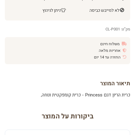
👕
🚫
לא למייבש כביסה
ניתן לגיהוץ
מק"ט: CL-P001
משלוח חינם
אחריות מלאה
החזרה עד 14 יום
תיאור המוצר
כרית הריון דגם Princess - כרית קומפקטית ונוחה,
ביקורות על המוצר