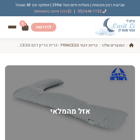
שביעות רצון מובטחת | משלוח חינם מעל 299₪ | אספקה תוך 48 שעות!
052-646-1133
|
דברו איתנו בוואטסאפ
0
לרכישה
המוצרים שלנו
כריות דגמי PRINCESS
כרית הריון דגם PRINCESS פסים דקים בז’
אזל מהמלאי