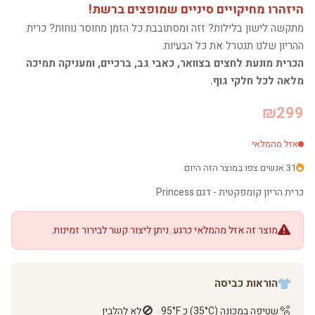
היזהרו מחיקויים סיניים שמופצים ברשת!
מתקשה לישון בלילות? זזה ומסתובבת כל הזמן מחוסר נוחות? כרית
ההריון שלנו תנטרל את כל הבעיות.
הכרית מונעת לחצים בצוואר, כאבי גב, ברכיים, ומעניקה תמיכה
מלאה לכל חלקי גוף.
₪299
אזל מהמלאי
31 אנשים צפו במוצר הזה היום
כרית הריון קומפקטית - דגם Princess
מוצר זה אזל מהמלאי כרגע. ניתן ליצור קשר לבירור זמינות.
הוראות כביסה
🚫
🫧
שטיפה במכונה (35°C) כ 95°F
לא להלבין