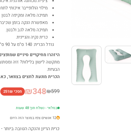
ציפית מכותנה אורגנית איכו
מילוי הולופייבר איכותי לת
תמיכה מלאה ומקיפה לבטן הר
מאפשרת הנקה בזמן שכיבה.
תמיכה מלאה לגב ולבטן.
כרית נקיה והגיינית.
גודל הכרית: 140 ס”מ על 90 ס”מ.
היזהרו מחיקויים סיניים שמופצי
מתקשה לישון בלילות? זזה ומסתובב
הבעיות.
הכרית מונעת לחצים בצוואר, כאב
₪348
₪599
חסכי 251₪
במלאי - נשלח תוך 48 שעות
12 אנשים צפו במוצר הזה היום
כרית הריון והנקה הטובה ביותר - דגם 