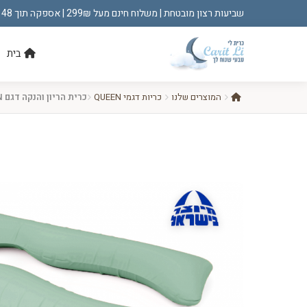
שביעות רצון מובטחת | משלוח חינם מעל 299₪ | אספקה תוך 48 שעות!
בית
המוצרים שלנו
כריות דגמי QUEEN
כרית הריון והנקה דגם QUEEN אוקיינוס