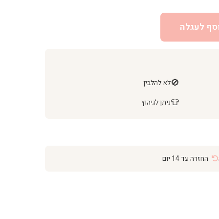
סף לעגלה
🚫
לא להלבין
👕
ניתן לגיהוץ
החזרה עד 14 יום