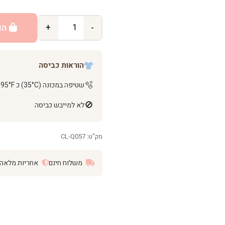
-
+
הו
הוראות כביסה
🫧
שטיפה במכונה (35°C) כ 95°F
🚫
לא למייבש כביסה
מק"ט: CL-Q057
משלוח חינם
אחריות מלאה