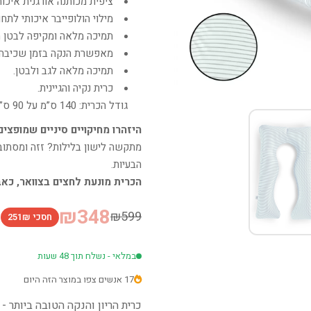
ציפית מכותנה אורגנית איכו
מילוי הולופייבר איכותי לת
תמיכה מלאה ומקיפה לבטן הר
מאפשרת הנקה בזמן שכיבה.
תמיכה מלאה לגב ולבטן.
כרית נקיה והגיינית.
גודל הכרית: 140 ס”מ על 90 ס”מ.
היזהרו מחיקויים סיניים שמופצי
מתקשה לישון בלילות? זזה ומסתובב
הבעיות.
הכרית מונעת לחצים בצוואר, כאב
₪348
₪599
חסכי 251₪
במלאי - נשלח תוך 48 שעות
17 אנשים צפו במוצר הזה היום
כרית הריון והנקה הטובה ביותר - דגם 