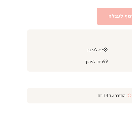
סף לעגלה
🚫
לא להלבין
👕
ניתן לגיהוץ
החזרה עד 14 יום