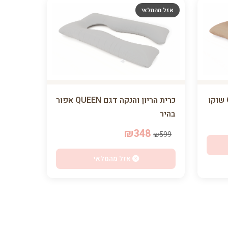
אזל מהמלאי
כרית הריון והנקה דגם QUEEN אפור
בהיר
₪348
₪599
אזל מהמלאי