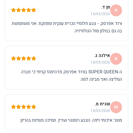
חן ד.
ח
14/03/2026
ורוד אפרסק - צבע חלומי! הכרית ענקית ומפנקת. אני משתמשת
בה גם בסלון מול הטלוויזיה.
אילנה ג.
א
14/03/2026
ה-SUPER QUEEN בורוד אפרסק מדהימה! קניתי כי חברה
המליצה ואני מבינה למה.
שגית מ.
ש
14/03/2026
מוצר איכותי ויפה. הצבע רומנטי ועדין. תמיכה מצוינת בהריון.