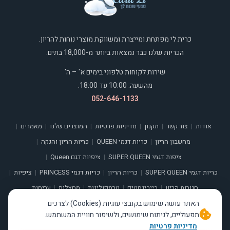
כרית לי מפתחת ומייצרת ומשווקת מוצרי נוחות להריון.
הכריות שלנו כבר נמצאות ביותר מ-18,000 בתים.
שירות לקוחות טלפוני בימים א' – ה'
מהשעה: 10:00 עד 18:00.
052-646-1133
אודות
צור קשר
תקנון
מדיניות פרטיות
המוצרים שלנו
מאמרים
|
|
|
|
|
|
מחשבון הריון
כריות דגמי QUEEN
כריות הריון והנקה
|
|
|
ציפות דגמי SUPER QUEEN
ציפיות דגם Queen
|
|
כריות דגמי SUPER QUEEN
כריות הריון
כריות דגמי PRINCESS
ציפיות
|
|
|
|
חגורות הריון
בייבינסטים
טרמפולינות
מחצלות
עריסות
|
|
|
|
האתר עושה שימוש בקובצי עוגיות (Cookies) לצרכים
תפעוליים, לניתוח שימושים, ולשיפור חוויית המשתמש.
מדיניות פרטיות