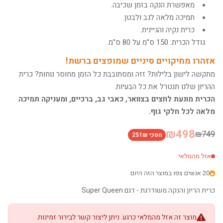
מאפשרת הנקה בזמן שכיבה.
תמיכה מלאה לגב ולבטן.
כרית נקיה והגיינית.
גודל הכרית: 150 ס”מ על 80 ס”מ.
אזהרו מחיקויים סיניים שמופצים ברשת!
מתקשה לישון בלילות? זזה ומסתובבת כל הזמן מחוסר נוחות? כרית
ההריון שלנו תנטרל את כל הבעיות.
הכרית מונעת לחצים בצוואר, כאבי גב, ברכיים, ומעניקה תמיכה
מלאה לכל חלקי גוף.
₪498
₪749
חסכי 251₪
אזל מהמלאי
20 אנשים צפו במוצר הזה היום
כרית הריון והנקה משודרגת - דגם Super Queen
מוצר זה אזל מהמלאי כרגע. ניתן ליצור קשר לבירור זמינות.