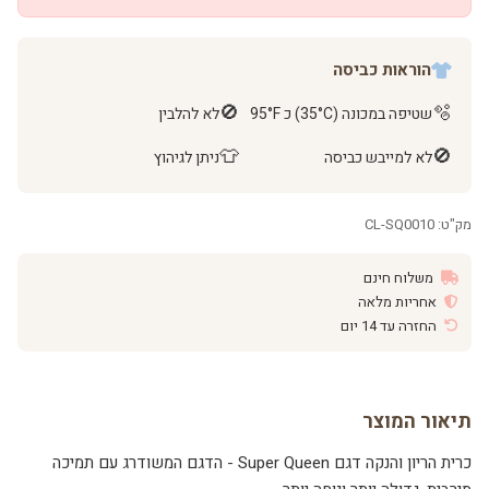
הוראות כביסה
🚫
🫧
שטיפה במכונה (35°C) כ 95°F
לא להלבין
👕
🚫
לא למייבש כביסה
ניתן לגיהוץ
מק"ט: CL-SQ0010
משלוח חינם
אחריות מלאה
החזרה עד 14 יום
תיאור המוצר
כרית הריון והנקה דגם Super Queen - הדגם המשודרג עם תמיכה