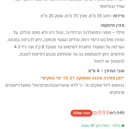
עמיד ובטיחותי.
מידות:
רוחב 35 ס”מ, אורך 75 ס”מ, עומק 20 ס”מ.
מזרן תינוקות:
מילוי – חומר היפואלרגני הרדפייבר, נטול ריח ולא סופג נוזלים. על
המזרן מתלבש כיסוי דוחה נוזלים העשוי מכותנה, ניתן לכביסה במכונה.
העריסה על המעמד מיועדת לשימוש עד משקל 8 ק”ג ועד גיל 4-5
חודשים. ניתן להשתמש בה עד שהתינוק מבצע ניסיונות לשבת,
להתהפך או לזחול.
עובי המזרן – 4 ס”מ.
*זמן תפירה והכנה ואספקה 15-21 ימי עסקים*
בהתאם לימי עסקים א’- ה’ ללא שישי/שבת/חגים/חול המועד/יישובים
מרוחקים
₪999
₪1,349
חסכי 350₪
במלאי - נשלח תוך 48 שעות