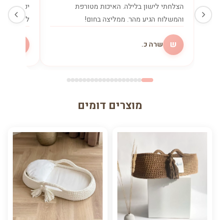
הצלחתי לישון בלילה. האיכות מטורפת
יכולה בלע
והמשלוח הגיע מהר. ממליצה בחום!
להנקה. שו
ש
מ
שרה כ.
מיכ
מוצרים דומים