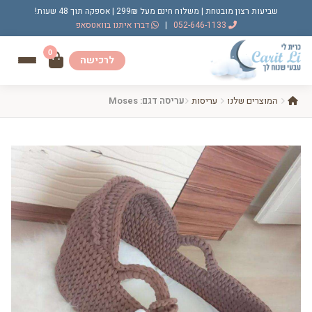
שביעות רצון מובטחת | משלוח חינם מעל 299₪ | אספקה תוך 48 שעות!
052-646-1133
|
דברו איתנו בוואטסאפ
0
לרכישה
המוצרים שלנו
עריסות
עריסה דגם: Moses