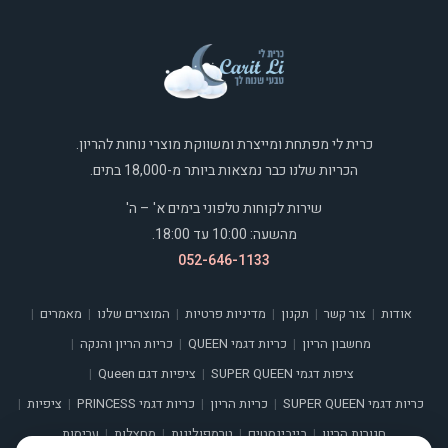
כרית לי מפתחת ומייצרת ומשווקת מוצרי נוחות להריון.
הכריות שלנו כבר נמצאות ביותר מ-18,000 בתים.
שירות לקוחות טלפוני בימים א' – ה'
מהשעה: 10:00 עד 18:00.
052-646-1133
אודות
צור קשר
תקנון
מדיניות פרטיות
המוצרים שלנו
מאמרים
|
|
|
|
|
|
מחשבון הריון
כריות דגמי QUEEN
כריות הריון והנקה
|
|
|
ציפות דגמי SUPER QUEEN
ציפיות דגם Queen
|
|
כריות דגמי SUPER QUEEN
כריות הריון
כריות דגמי PRINCESS
ציפיות
|
|
|
|
חגורות הריון
בייבינסטים
טרמפולינות
מחצלות
עריסות
|
|
|
|