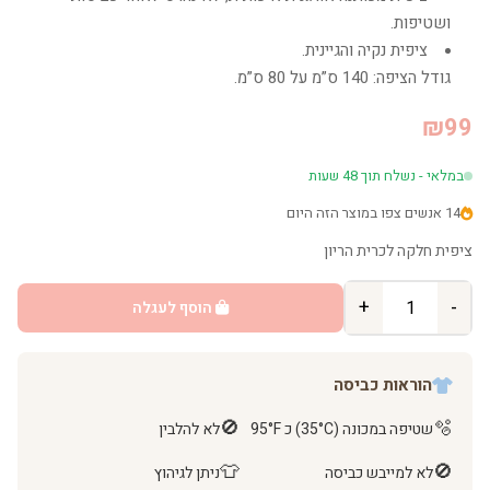
ושטיפות.
ציפית נקיה והגיינית.
גודל הציפה: 140 ס”מ על 80 ס”מ.
₪99
במלאי - נשלח תוך 48 שעות
14 אנשים צפו במוצר הזה היום
ציפית חלקה לכרית הריון
+
-
הוסף לעגלה
הוראות כביסה
🚫
🫧
שטיפה במכונה (35°C) כ 95°F
לא להלבין
👕
🚫
לא למייבש כביסה
ניתן לגיהוץ