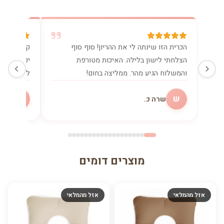
הכרית הזו שינתה לי את ההריון! סוף סוף
קניתי את 
הצלחתי לישון בלילה. האיכות מטורפת
יכולה בלע
והמשלוח הגיע מהר. ממליצה בחום!
להנקה. שו
ש
מ
שרה כ.
מיכ
מוצרים דומים
אזל מהמלאי
אזל מהמלאי