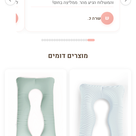
והמשלוח הגיע מהר. ממליצה בחום!
להנקה. שו
ש
מ
שרה כ.
מיכ
מוצרים דומים