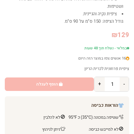
ושטיפות.
ציפית נקיה והגיינית.
גודל הציפה: 150 ס”מ על 90 ס”מ.
₪129
במלאי - נשלח תוך 48 שעות
16 אנשים צפו במוצר הזה היום
ציפית פרחונית לכרית הריון
+
-
הוסף לעגלה
הוראות כביסה
🚫
🫧
שטיפה במכונה (35°C) כ 95°F
לא להלבין
👕
🚫
לא למייבש כביסה
ניתן לגיהוץ