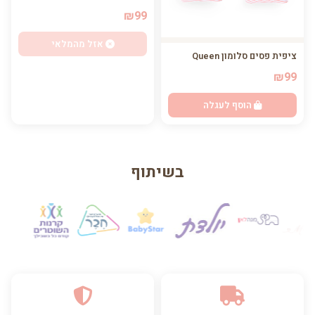
₪99
אזל מהמלאי
ציפית פסים סלומון Queen
₪99
הוסף לעגלה
בשיתוף