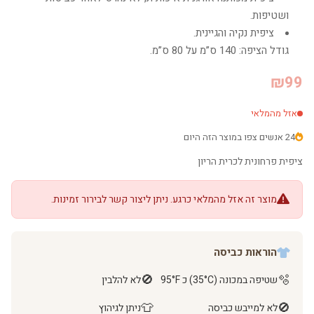
ושטיפות.
ציפית נקיה והגיינית.
גודל הציפה: 140 ס”מ על 80 ס”מ.
₪99
אזל מהמלאי
24 אנשים צפו במוצר הזה היום
ציפית פרחונית לכרית הריון
מוצר זה אזל מהמלאי כרגע. ניתן ליצור קשר לבירור זמינות.
הוראות כביסה
🚫
🫧
שטיפה במכונה (35°C) כ 95°F
לא להלבין
👕
🚫
לא למייבש כביסה
ניתן לגיהוץ