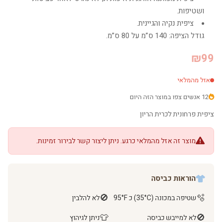
ושטיפות.
ציפית נקיה והגיינית.
גודל הציפה: 140 ס”מ על 80 ס”מ.
₪99
אזל מהמלאי
12 אנשים צפו במוצר הזה היום
ציפית פרחונית לכרית הריון
מוצר זה אזל מהמלאי כרגע. ניתן ליצור קשר לבירור זמינות.
הוראות כביסה
🚫
🫧
שטיפה במכונה (35°C) כ 95°F
לא להלבין
👕
🚫
לא למייבש כביסה
ניתן לגיהוץ