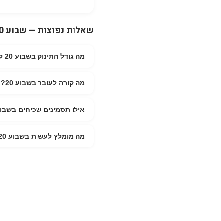
שאלות נפוצות — שבוע 20 להריון
מה גודל התינוק בשבוע 20 להריון?
בשבוע 20 להריון, התינוק בגודל בננה. אורך משוער: 25.6 ס"מ. משקל משוער: 300 גר'.
מה קורה לעובר בשבוע 20?
אילו תסמינים שכיחים בשבוע 0
להתפתח
סקירת מערכות מאוחרת — הבדיק
מה מומלץ לעשות בשבוע 20 להריון?
חגגי את חצי הדרך! זה זמן מצוי