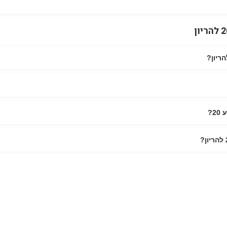
נקודת האמצע! העובר כבר בגובה של כ-25 ס"מ הוא בולע יותר מי שפיר, מה שתורם להתפתחות מערכ
2?
ה המקיפה ביותר לבחינת איברי העובר הטבור עשוי לבלוט החוצה בשל לחץ הרחם
ן לצילומי היריון מקצועיים הקפידי על צריכת ברזל מספקת — מחסור בברזל נפוץ מ