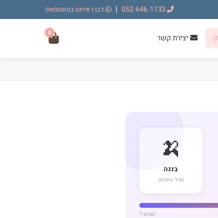
052-646-1133
|
דברו איתנו בוואטסאפ
0
ן
יצירת קשר
🍌
בננה
גודל התינוק
שבוע 1