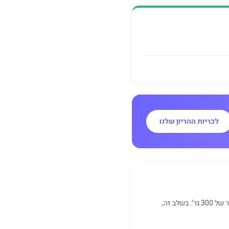
לכריות ההריון שלנו
שבוע 20 להריון שייך לשלישי השני של ההריון (שבועות 13–27). העובר מגיע לאורך של 25.6 ס"מ ומשקל משוער של 300 גר'. בשלב זה,