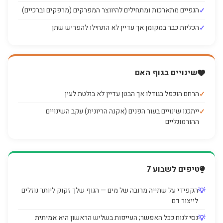
הגפיים מתארכות ומתחילים להיווצר המפרקים (מרפקים וברכיים)
הכליות כבר במקומן אך עדיין לא התחילו להפריש שתן
שינויים בגוף האם
הרחם הוכפל בגודלו אך הבטן עדיין לא בולטת לעין
ייתכנו שינויים בעור הפנים (אקנה הריונית) עקב השינויים
ההורמונליים
טיפים לשבוע 7
הקפידי על שתייה מרובה של מים — הגוף שלך זקוק ליותר נוזלים
לייצור דם
נסי לנוח ככל האפשר; העייפות בשליש הראשון היא אמיתית