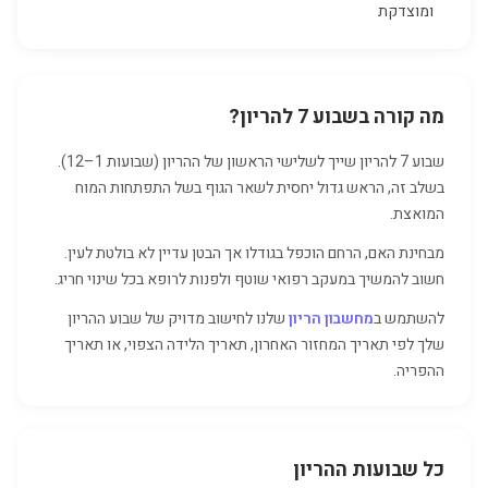
ומוצדקת
מה קורה בשבוע 7 להריון?
שבוע 7 להריון שייך לשלישי הראשון של ההריון (שבועות 1–12).
בשלב זה, הראש גדול יחסית לשאר הגוף בשל התפתחות המוח
המואצת.
מבחינת האם, הרחם הוכפל בגודלו אך הבטן עדיין לא בולטת לעין.
חשוב להמשיך במעקב רפואי שוטף ולפנות לרופא בכל שינוי חריג.
להשתמש ב
מחשבון הריון
שלנו לחישוב מדויק של שבוע ההריון
שלך לפי תאריך המחזור האחרון, תאריך הלידה הצפוי, או תאריך
ההפריה.
כל שבועות ההריון