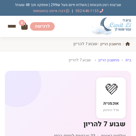
שביעות רצון מובטחת | משלוח חינם מעל 299₪ | אספקה תוך 48 שעות!
052-646-1133
|
דברו איתנו בוואטסאפ
0
לרכישה
מחשבון הריון
שבוע 7 להריון
בית
›
מחשבון הריון
›
שבוע 7 להריון
💜
אוכמנית
גודל התינוק
שבוע 7 להריון
שלישי ראשון · 33 שבועות לסיום הריון