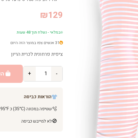
₪129
במלאי - נשלח תוך 48 שעות
31 אנשים צפו במוצר הזה היום
ציפית פרחונית לכרית הריון
-
+
הו
הוראות כביסה
🫧
שטיפה במכונה (35°C) כ 95°F
🚫
לא למייבש כביסה