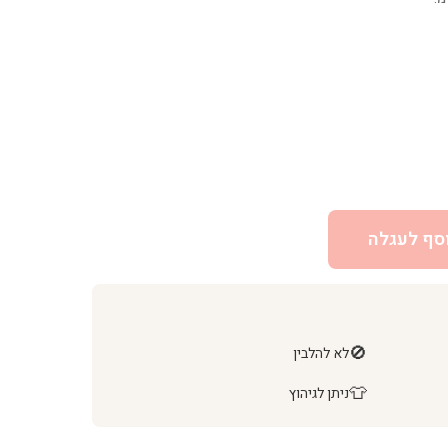
סף לעגלה
🚫
לא להלבין
👕
ניתן לגיהוץ